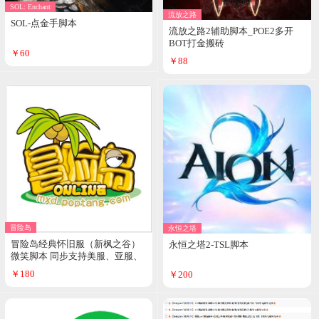
SOL: Enchant
流放之路
SOL-点金手脚本
流放之路2辅助脚本_POE2多开
BOT打金搬砖
￥60
￥88
冒险岛
永恒之塔
冒险岛经典怀旧服（新枫之谷）
永恒之塔2-TSL脚本
微笑脚本 同步支持美服、亚服、
C服，枫星
￥180
￥200