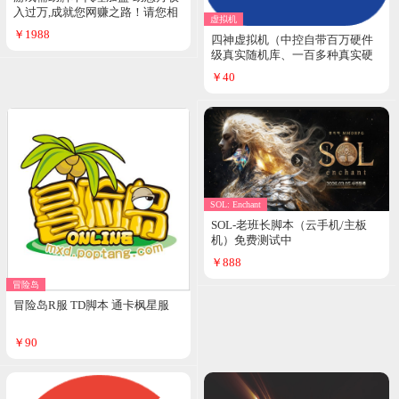
入过万,成就您网赚之路！请您相
虚拟机
信我们是最专业的。
￥1988
四神虚拟机（中控自带百万硬件
级真实随机库、一百多种真实硬
件随机、支持一键拖拽安全过检
￥40
测 底层过检测、驱动级防封技
术）
SOL: Enchant
SOL-老班长脚本（云手机/主板
机）免费测试中
￥888
冒险岛
冒险岛R服 TD脚本 通卡枫星服
￥90