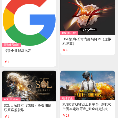
DNF|地下城
DNF辅助-长青内部纯脚本（虚拟
机隔离）
谷歌账号邮箱
￥40
谷歌企业邮箱批发
￥1
绝地求生
SOL: Enchant
PUBG游戏辅助工具平台_绝地求
SOL天魔脚本（韩服）免费测试
生脚本定制开发_安全稳定防封
联系客服获取
￥28
￥1