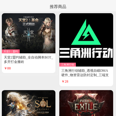
推荐商品
天堂2：盟约
天堂2盟约辅助_全自动脚本BOT_
多开打金搬砖
三角洲行动
￥88
三角洲行动辅助_透视自瞄DMA
硬件_物资雷达防封定制_三端支
持
￥28