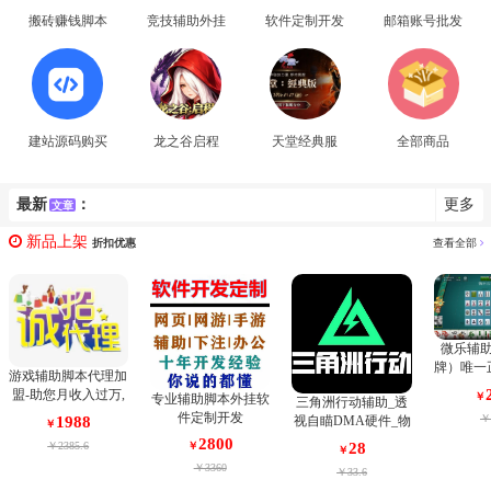
搬砖赚钱脚本
竞技辅助外挂
软件定制开发
邮箱账号批发
建站源码购买
龙之谷启程
天堂经典服
全部商品
最新
：
更多
文章
新品上架
折扣优惠
查看全部
微乐辅
牌）唯一
游戏辅助脚本代理加
棋牌麻将
盟-助您月收入过万,
￥
专业辅助脚本外挂软
三角洲行动辅助_透
持安卓和
成就您网赚之路！请
件定制开发
￥
视自瞄DMA硬件_物
1988
￥
您相信我们是最专业
资雷达防封定制_三
2800
28
￥2385.6
￥
的。
￥
端支持
￥3360
￥33.6