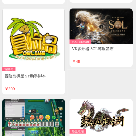
SOL: Enchant
VK多开器-SOL韩服发布
￥40
冒险岛
冒险岛枫星 SY助手脚本
￥300
热血江湖