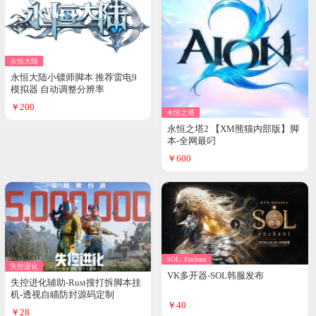
永恒大陆
永恒大陆小镖师脚本 推荐雷电9
模拟器 自动调整分辨率
￥200
永恒之塔
永恒之塔2 【XM熊猫内部版】脚
本-全网最叼
￥600
SOL: Enchant
失控进化
VK多开器-SOL韩服发布
失控进化辅助-Rust搜打拆脚本挂
机-透视自瞄防封源码定制
￥40
￥28