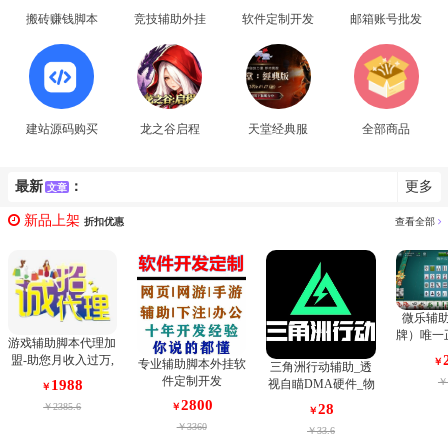
搬砖赚钱脚本
竞技辅助外挂
软件定制开发
邮箱账号批发
建站源码购买
龙之谷启程
天堂经典服
全部商品
最新
：
更多
文章
新品上架
折扣优惠
查看全部
微乐辅
牌）唯一
游戏辅助脚本代理加
棋牌麻将
盟-助您月收入过万,
￥
专业辅助脚本外挂软
三角洲行动辅助_透
持安卓和
成就您网赚之路！请
件定制开发
￥
视自瞄DMA硬件_物
1988
￥
您相信我们是最专业
资雷达防封定制_三
2800
28
￥2385.6
￥
的。
￥
端支持
￥3360
￥33.6