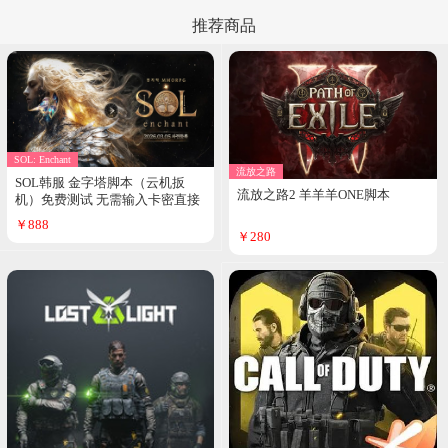
推荐商品
SOL: Enchant
流放之路
SOL韩服 金字塔脚本（云机扳
流放之路2 羊羊羊ONE脚本
机）免费测试 无需输入卡密直接
运行
￥888
￥280