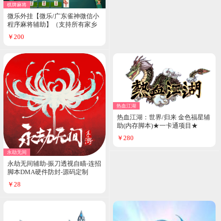
棋牌麻将
微乐外挂【微乐/广东雀神微信小
程序麻将辅助】（支持所有家乡
玩法）增加自摸率-增加好牌率-增
￥200
加起手赖子-增加清一色/一条龙/
七对率不冻结微 信❀支持安卓❀
嗷嗷强烈推见
热血江湖
热血江湖：世界/归来 金色福星辅
助(内存脚本)★一卡通项目★
￥280
永劫无间
永劫无间辅助-振刀透视自瞄-连招
脚本DMA硬件防封-源码定制
￥28