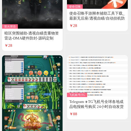
使命召唤
使命召唤手游脚本辅助工具下载_
最新无后座/透视自瞄/自动挂机防
封版_2026安全稳定多功能修改器
￥28
萤火突击
暗区突围辅助-透视自瞄贵重物资
雷达-DMA硬件防封-源码定制
￥28
飞机账号|TG
Telegram ✈️TG飞机号全球各地成
品电报账号购买 24小时自动发货
￥88