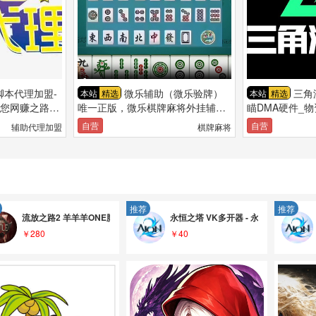
本代理加盟-
微乐辅助（微乐验牌）
三角
本站
精选
本站
精选
就您网赚之路！
唯一正版，微乐棋牌麻将外挂辅助
瞄DMA硬件_
业的。
支持安卓和苹果双机型
端支持
自营
自营
辅助代理加盟
棋牌麻将
推荐
推荐
流放之路2 羊羊羊ONE脚本
永恒之塔 VK多开器 - 永恒之塔1重制
￥280
￥40