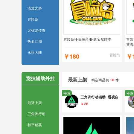
流放之路
冒险岛
尤弥尔传奇
冒险岛怀旧服台服-聚宝盆脚本
冒险
热血江湖
笑脚
服，
永恒大陆
￥180
￥
冒险岛
竞技辅助外挂
最新上架
精选商品共
18
件
推荐
推荐
三角洲行动辅助_透视自瞄DMA
最近上架
￥28
三角洲行动
和平精英