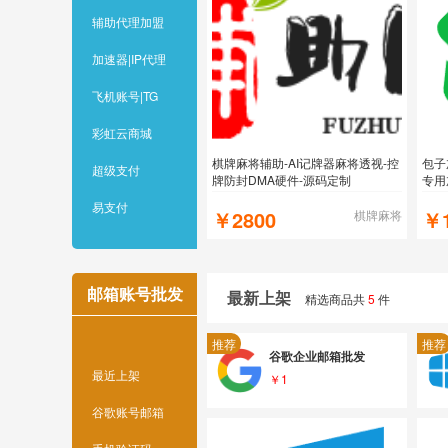
辅助代理加盟
加速器|IP代理
飞机账号|TG
彩虹云商城
棋牌麻将辅助-AI记牌器麻将透视-控
包子
超级支付
牌防封DMA硬件-源码定制
专用
速-
易支付
￥2800
￥
棋牌麻将
邮箱账号批发
最新上架
精选商品共
5
件
推荐
推荐
谷歌企业邮箱批发
最近上架
￥1
谷歌账号邮箱