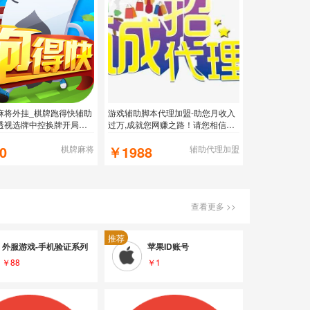
麻将外挂_棋牌跑得快辅助
游戏辅助脚本代理加盟-助您月收入
透视选牌中控换牌开局预
过万,成就您网赚之路！请您相信我
们是最专业的。
0
￥1988
棋牌麻将
辅助代理加盟
查看更多 >>
推荐
外服游戏-手机验证系列【网页自助/可续费】✨✨大量库存
苹果ID账号
￥88
￥1