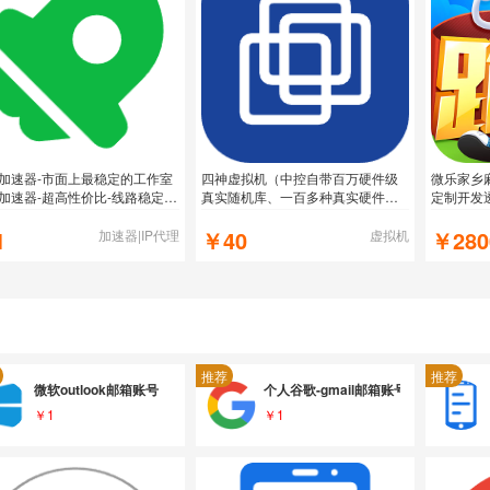
加速器-市面上最稳定的工作室
四神虚拟机（中控自带百万硬件级
微乐家乡
加速器-超高性价比-线路稳定高
真实随机库、一百多种真实硬件随
定制开发
六年老品牌-老玩家都知道
机、支持一键拖拽安全过检测 底层
选牌型
1
过检测、驱动级防封技术）
￥40
￥280
加速器|IP代理
虚拟机
推荐
推荐
微软outlook邮箱账号
个人谷歌-gmail邮箱账号批发
￥1
￥1