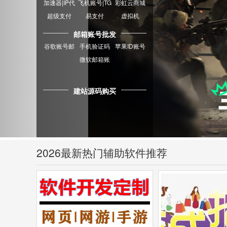
加速器|IP代
飞机账号|TG
彩虹云商城
理
超级支付
易支付
虚拟机
邮箱账号批发
谷歌账号邮
手机验证码
苹果ID账号
箱
微软邮箱账
号
建站源码购买
2026最新热门辅助软件推荐