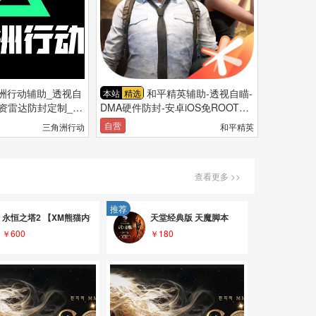
洲行动辅助_透视自
和平精英辅助-透视自瞄-
本站
精选
物资雷达防封定制_三
DMA硬件防封-安卓iOS免ROOT源
码定制
自营
三角洲行动
和平精英
查看更多 >>
推荐
版（和永恒之塔2通卡 永恒2开服稳定至）
永恒之塔2 【XM熊猫内部版】脚本-全网最叼
天堂经典版 天魔脚本
￥600
￥180