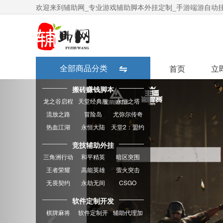
欢迎来到辅助网_专业游戏辅助脚本外挂定制_手游端游自动
全部商品分类
首页
立
Previous
搬砖赚钱脚本
龙之谷启程
天堂经典服
永恒之塔
流放之路
冒险岛
尤弥尔传奇
热血江湖
永恒大陆
天堂2：盟约
竞技辅助外挂
三角洲行动
和平精英
暗区突围
王者荣耀
高能英雄
萤火突击
无畏契约
永劫无间
CSGO
软件定制开发
棋牌麻将
软件定制开
辅助代理加
发
盟