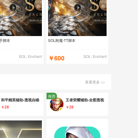
金手脚本
SOL附魔-TT脚本
￥600
SOL: Enchant
SOL: Enchant
查看更多 >>
推荐
A硬件防封-换肤源码定制
和平精英辅助-透视自瞄-DMA硬件防封-安卓iOS免ROOT源码定制
王者荣耀辅助-全图透视技能自瞄连招-DMA
￥28
￥28