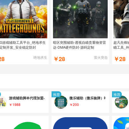
BG游戏辅助工具平台_绝地求生
暗区突围辅助-透视自瞄贵重物资雷
超凡先锋
定制开发_安全稳定防封
达-DMA硬件防封-源码定制
瞄工具_
28
￥28
￥28
绝地求生
萤火突击
推荐
推荐
游戏辅助脚本代理加盟-助您月收入过万,成就您网赚之路！请您相信我们是最专
微乐辅助（微乐验牌）唯一正版，微乐
￥1988
￥200