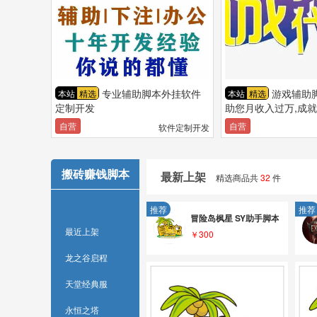
专业辅助脚本外挂软件
游戏辅助脚
本站
精选
本站
精选
定制开发
助您月收入过万,成
请您相信我们是最专
自营
自营
软件定制开发
搬砖赚钱脚本
最新上架
精选商品共
32
件
推荐
推荐
冒险岛枫星 SY助手脚本
最近上架
￥300
龙之谷启程
天堂经典服
永恒之塔