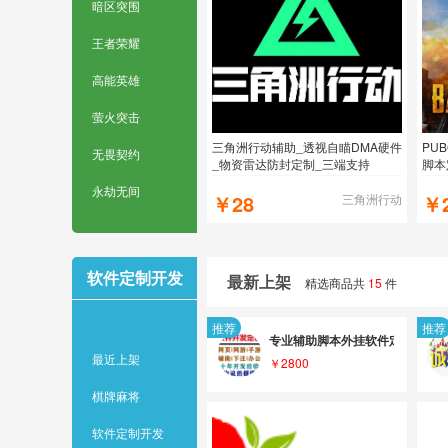
暗区突围
王者荣耀
高能英雄
萤火突击
三角洲行动辅助_透视自瞄DMA硬件
PU
无畏契约
_物资雷达防封定制_三端支持
脚本
永劫无间
￥28
￥
三角洲行动
软件定制开发
最新上架
精选商品共
15
件
推荐
推荐
专业辅助脚本外挂软件定制开发
最近上架
￥2800
棋牌麻将
软件定制开发