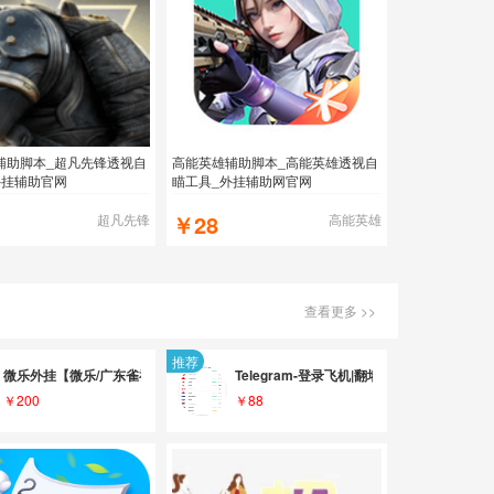
辅助脚本_超凡先锋透视自
高能英雄辅助脚本_高能英雄透视自
外挂辅助官网
瞄工具_外挂辅助网官网
￥28
超凡先锋
高能英雄
查看更多 >>
推荐
业的。
棋牌麻将外挂辅助支持安卓和苹果双机型
微乐外挂【微乐/广东雀神微信小程序麻将辅助】（支持所有家乡玩法）增加自摸率-增
Telegram-登录飞机|翻墙✈️VPN-IP
￥200
￥88