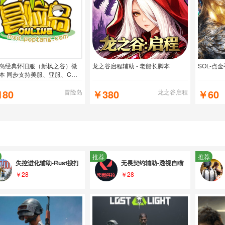
岛经典怀旧服（新枫之谷）微
龙之谷启程辅助 - 老船长脚本
SOL-点
本 同步支持美服、亚服、C
枫星
180
￥380
￥60
冒险岛
龙之谷启程
推荐
推荐
硬件_物资雷达防封定制_三端支持
失控进化辅助-Rust搜打拆脚本挂机-透视自瞄防封源码定制
无畏契约辅助-透视自瞄雷达追踪-DM
￥28
￥28