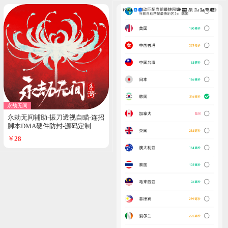
永劫无间
永劫无间辅助-振刀透视自瞄-连招
脚本DMA硬件防封-源码定制
￥28