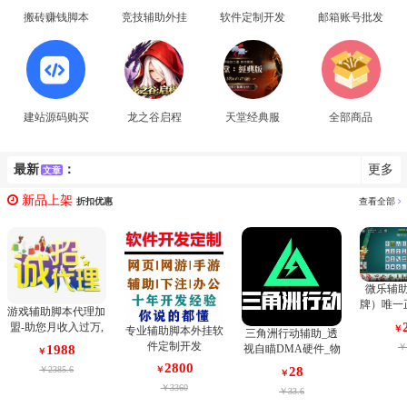
搬砖赚钱脚本
竞技辅助外挂
软件定制开发
邮箱账号批发
建站源码购买
龙之谷启程
天堂经典服
全部商品
最新
：
更多
文章
新品上架
折扣优惠
查看全部
微乐辅
牌）唯一
游戏辅助脚本代理加
棋牌麻将
盟-助您月收入过万,
￥
专业辅助脚本外挂软
三角洲行动辅助_透
持安卓和
成就您网赚之路！请
件定制开发
￥
视自瞄DMA硬件_物
1988
￥
您相信我们是最专业
资雷达防封定制_三
2800
28
￥2385.6
￥
的。
￥
端支持
￥3360
￥33.6