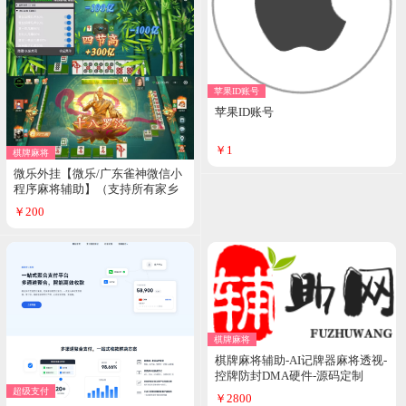
苹果ID账号
苹果ID账号
￥1
棋牌麻将
微乐外挂【微乐/广东雀神微信小
程序麻将辅助】（支持所有家乡
玩法）增加自摸率-增加好牌率-增
￥200
加起手赖子-增加清一色/一条龙/
七对率不冻结微 信❀支持安卓❀
嗷嗷强烈推见
棋牌麻将
棋牌麻将辅助-AI记牌器麻将透视-
控牌防封DMA硬件-源码定制
超级支付
￥2800