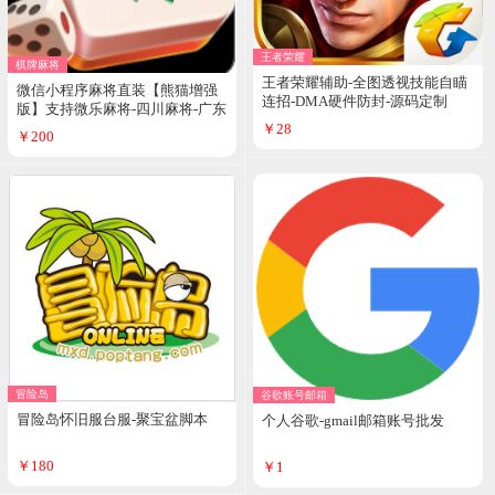
王者荣耀
棋牌麻将
王者荣耀辅助-全图透视技能自瞄
微信小程序麻将直装【熊猫增强
连招-DMA硬件防封-源码定制
版】支持微乐麻将-四川麻将-广东
雀神-河北微乐-支持好友开房间-
￥28
￥200
热门项目
冒险岛
谷歌账号邮箱
冒险岛怀旧服台服-聚宝盆脚本
个人谷歌-gmail邮箱账号批发
￥180
￥1