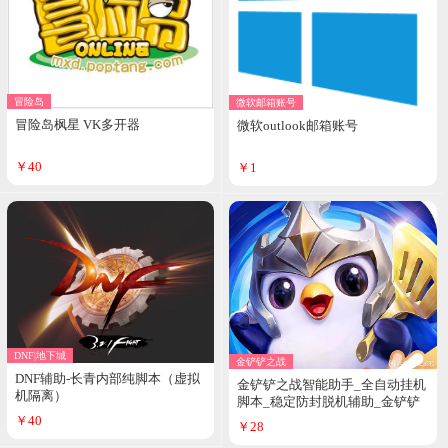
冒险岛
微软邮箱账号
冒险岛枫星 VK多开器
微软outlook邮箱账号
￥40
￥1
DNF|地下城
金铲铲之战
DNF辅助-长青内部纯脚本（虚拟
金铲铲之战智能助手_全自动挂机
机隔离）
脚本_稳定防封脱机辅助_金铲铲
物理连点器官网
￥40
￥28